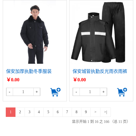
保安加厚执勤冬季服装
保安城管执勤反光雨衣雨裤
套装
￥0.00
￥0.00
-
+
-
+
1
2
3
4
5
6
7
8
9
>
>|
显示开始 1 到 16 之 166 （总 11 页）