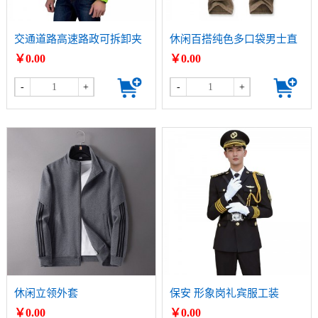
交通道路高速路政可拆卸夹
休闲百搭纯色多口袋男士直
克反光棉衣
筒休闲裤 工装长裤
￥0.00
￥0.00
-
+
-
+
休闲立领外套
保安 形象岗礼宾服工装
￥0.00
￥0.00