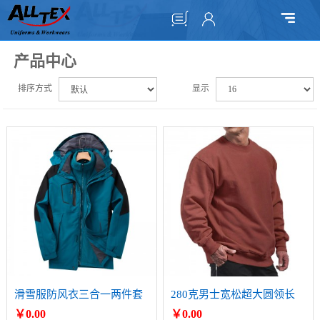
产品中心
排序方式
显示
滑雪服防风衣三合一两件套
280克男士宽松超大圆领长
冲锋衣
袖衫
￥0.00
￥0.00