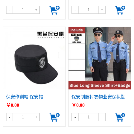
-
+
-
+
保安作训帽 保安帽
保安制服衬衣物业安保执勤
服套装
￥0.00
￥0.00
-
+
-
+