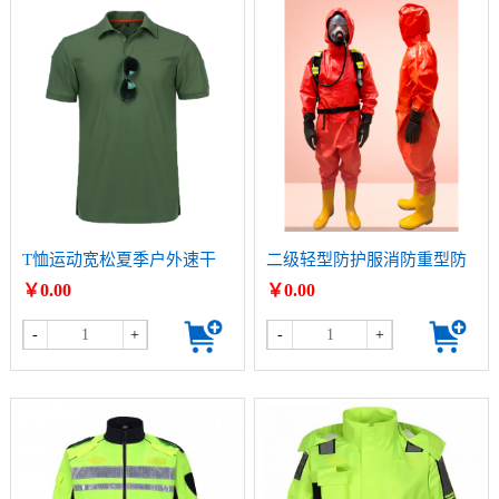
T恤运动宽松夏季户外速干
二级轻型防护服消防重型防
衣
化服
￥0.00
￥0.00
-
+
-
+