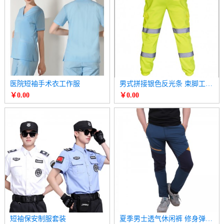
医院短袖手术衣工作服
男式拼接银色反光条 束脚工装裤
￥0.00
￥0.00
短袖保安制服套装
夏季男士透气休闲裤 修身弹力跑步速干裤