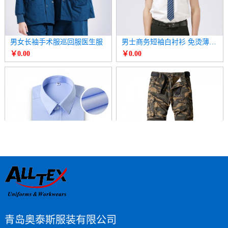
男女长袖手术服巡回服医生服
男士商务短袖白衬衫 免烫薄款衬衣
￥0.00
￥0.00
男长袖商务衬衫 正装白色衬衣
男长裤多口袋迷彩休闲裤 直筒运动裤
￥0.00
￥0.00
青岛奥泰斯服装有限公司