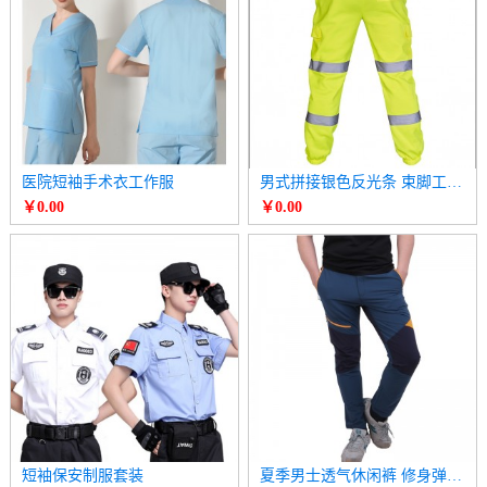
医院短袖手术衣工作服
男式拼接银色反光条 束脚工装裤
￥0.00
￥0.00
短袖保安制服套装
夏季男士透气休闲裤 修身弹力跑步速干裤