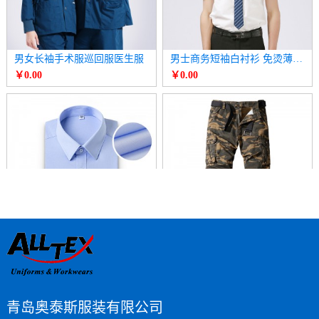
男女长袖手术服巡回服医生服
男士商务短袖白衬衫 免烫薄款衬衣
￥0.00
￥0.00
男长袖商务衬衫 正装白色衬衣
男长裤多口袋迷彩休闲裤 直筒运动裤
￥0.00
￥0.00
青岛奥泰斯服装有限公司