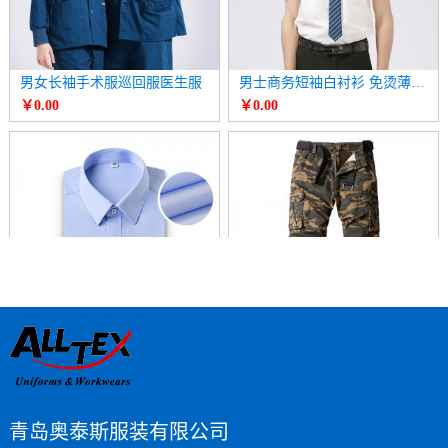
男女长袖手术服巡回服医生服
男士商务短袖白衬衫 免烫薄款衬衣
￥0.00
￥0.00
男长袖商务衬衫 正装白色衬衣
男长裤多口袋迷彩休闲裤 直筒运动裤
￥0.00
￥0.00
青岛奥泰斯服装有限公司