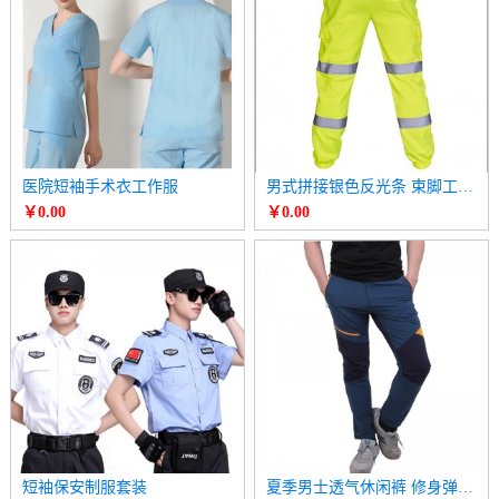
医院短袖手术衣工作服
男式拼接银色反光条 束脚工装裤
￥0.00
￥0.00
短袖保安制服套装
夏季男士透气休闲裤 修身弹力跑步速干裤