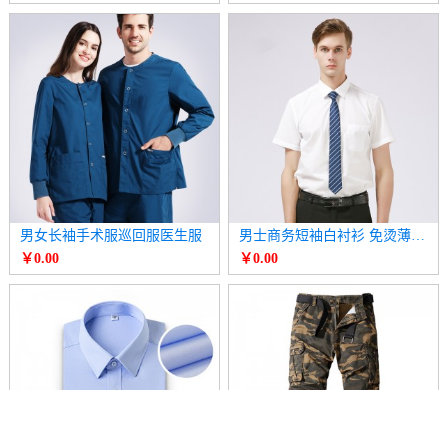
男女长袖手术服巡回服医生服
男士商务短袖白衬衫 免烫薄款衬衣
￥0.00
￥0.00