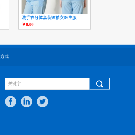
洗手衣分体套装短袖女医生服
白大褂长袖医生
￥0.00
￥0.00
系方式