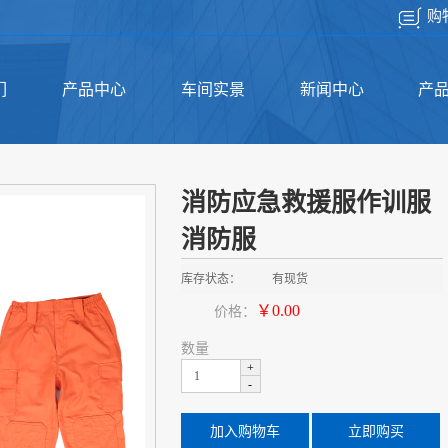
购
们
产品中心
车间实景
新闻中心
产
消防应急救援服作训服
消防服
库存状态：
有现货
￥0.00
价格：
数量
+
-
加入购物车
立即购买